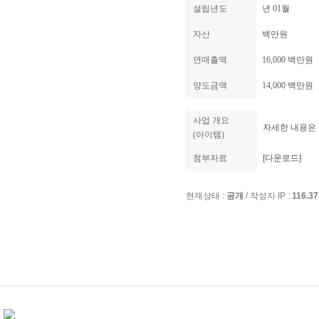
설립년도
년 01월
자산
백만원
연매출액
16,000 백만원
양도금액
14,000 백만원
사업 개요
자세한 내용은 
(아이템)
첨부자료
[다운로드]
현재상태 :
공개
/ 작성자 IP :
116.37